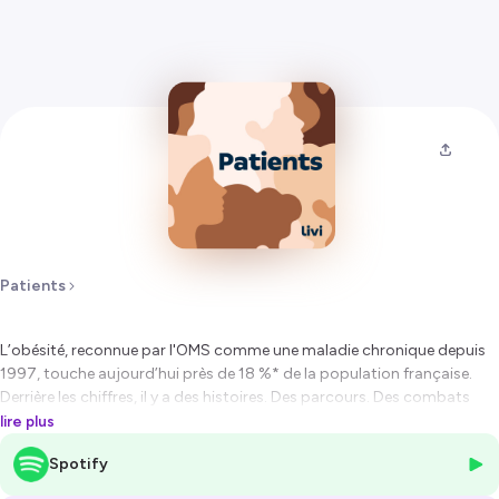
Patients
L’obésité, reconnue par l'OMS comme une maladie chronique depuis
1997, touche aujourd’hui près de 18 %* de la population française.
Derrière les chiffres, il y a des histoires. Des parcours. Des combats
invisibles.
lire plus
Dans cet épisode de « Patients », nous vous proposons d'écouter
Spotify
Anton, 33 ans.
D'aussi loin qu'il s'en souvienne, il a toujours vécu en situation