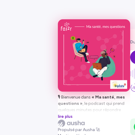
Du
🎙️ Bienvenue dans
« Ma santé, mes
questions »
, le podcast qui prend
quelques minutes pour répondre
simplement aux interrogations que
lire plus
vous pouvez avoir sur les maladies
rhumatologiques, auto-immunes et
Propulsé par Ausha 🚀