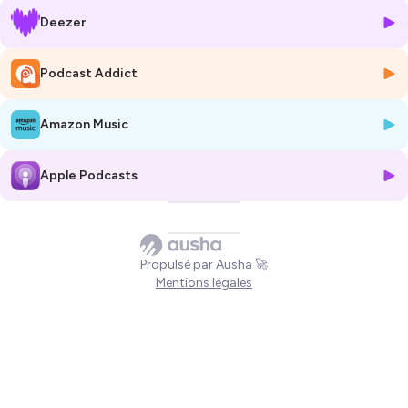
Deezer
Dans ce premier épisode, nous abordons un thème qui revient
souvent dès qu’on parle de maladie :
la génétique.
Qu’est-ce que
cela signifie exactement ? Est-ce forcément héréditaire ? Peut-on
Podcast Addict
prévenir l’apparition d’une maladie ? Pour en parler, nous recevons
aujourd’hui
le Professeur Marie-louise Frémond,
qui va nous aider
Amazon Music
à y voir plus clair. (PARTIE 1)
Hébergé par Ausha. Visitez
ausha.co/politique-de-confidentialite
Apple Podcasts
pour plus d'informations.
Propulsé par Ausha 🚀
Mentions légales