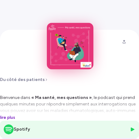
Du côté des patients
Bienvenue dans
« Ma santé, mes questions »
, le podcast qui prend
quelques minutes pour répondre simplement aux interrogations que
vous pouvez avoir sur les maladies rhumatologiques, auto-immunes
et auto-inflammatoires rares. Ici, pas de jargon compliqué : seulement
lire plus
des explications claires, pour mieux comprendre et mieux vivre avec.
Spotify
Ce podcast vous est proposé par le réseau CRI-Imidiate et la filière
FAI²R.