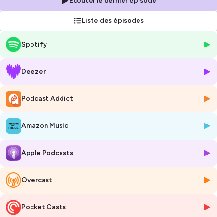
Écouter le dernier épisode
et du
travail
.
Liste des épisodes
Vous cherchez des témoignages et des
conseils pratiques
pour
concilier au mieux votre vie professionnelle et votre vie de parent ?
Spotify
Vous voulez mieux comprendre
les défis
liés à la santé mentale
pendant la transition à la parentalité ? Vous souhaitez mieux
accompagner la parentalité
au sein de votre entreprise ?
Écoutez
Deezer
PATH
, le podcast qui vous apporte des
pistes concrètes
pour vous
aider à naviguer dans cette période importante de la vie.
Podcast Addict
Path
est un podcast réalisé dans le cadre du projet européen
Pathways to Improving Perinatal Mental Health
, porté en France
Amazon Music
par le
Centre Collaborateur de l’OMS
pour la recherche et la
formation en santé mentale, un service de
l’EPSM Lille-Métropole
.
Apple Podcasts
------------------------------------------
➕
ABONNEZ-VOUS À PATH SUR VOTRE PLATEFORME DE
PODCAST PRÉFÉRÉE POUR NE RIEN MANQUER
➕
Overcast
💻
ACCÉDER AUX ACTIONS FRANÇAISES DE PATH :
CLIQUEZ ICI
Pocket Casts
💁‍♀️ SUIVRE LES ACTUS DU CCOMS SUR LINKEDIN :
CLIQUEZ ICI