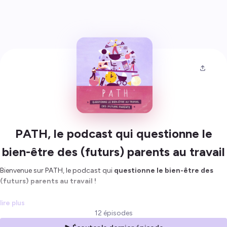
PATH, le podcast qui questionne le
bien-être des (futurs) parents au travail
Bienvenue sur PATH, le podcast qui
questionne le bien-être des
(futurs) parents au travail !
Dans cette
série de 10 épisodes,
nous explorons la
transition à la
lire plus
parentalité
, du désir d'enfant jusqu'à la première année après la
12 épisodes
naissance, en abordant les questions cruciales de la
santé mentale