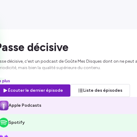
Passe décisive
sse décisive, c'est un podcast de Goûte Mes Disques dont on ne peut 
riodicité, mais bien la qualité supérieure du contenu.
idée est simple : se retrouver à trois autour d’une table et parler libre
re plus
rtout en fait, de la façon dont on l’a découvert.
Écouter le dernier épisode
Liste des épisodes
us l’avez compris, Passe décisive, c’est un podcast qui célèbre la musi
Apple Podcasts
nt elle arrive jusqu’à nos oreilles.
bergé par Ausha. Visitez
ausha.co/politique-de-confidentialite
pour pl
Spotify