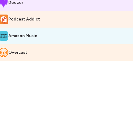
Deezer
Podcast Addict
Amazon Music
Overcast