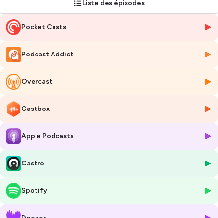
Liste des épisodes
Pocket Casts
Podcast Addict
Overcast
Castbox
Apple Podcasts
Castro
Spotify
Deezer