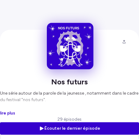
Nos futurs
Une série autour de la parole de la jeunesse , notamment dans le cadre
du festival "nos futurs".
Hébergé par Ausha. Visitez
ausha.co/politique-de-confidentialite
lire plus
pour plus d'informations.
29 épisodes
Écouter le dernier épisode