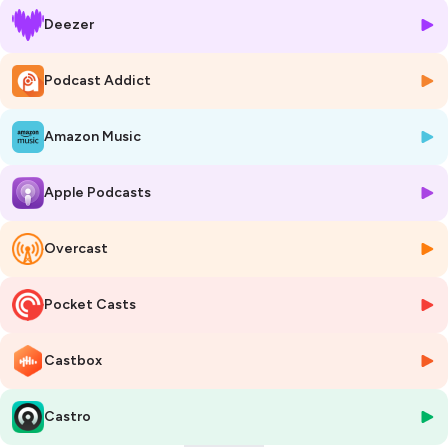
-
Deezer
Si ce podcast vous a plu,
deux gestes simples font toute la
Podcast Addict
différence
:
-Notez-le 5 étoiles sur Apple Podcasts
⭐⭐⭐⭐⭐
Amazon Music
-Partagez-le avec un proche qui en a besoin
️
🎙️ Chaque catégorie d’épisode est identifiable grâce à la couleur de sa
Apple Podcasts
vignette.
👉 Retrouvez la signification de chaque couleur dans la story à la une
sur le compte Instagram d’Hélène Romano :
Overcast
instagram.com/heleneromano_
-
Pocket Casts
Parenthème
, le podcast dédié aux
thèmes sensibles
de la
parentalité
et de l'
enfance
, animé par H
élène Romano
,
Castbox
psychothérapeute
spécialisée dans la prise en charge des
blessés
psychiques.
Castro
-