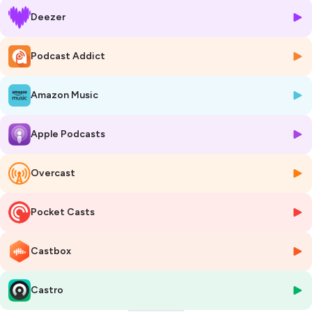
-
Deezer
Si ce podcast vous a plu,
deux gestes simples font toute la
différence
:
Podcast Addict
-Notez-le 5 étoiles sur Apple Podcasts
⭐⭐⭐⭐⭐
-Partagez-le avec un proche qui en a besoin
️
Amazon Music
🎙️ Chaque catégorie d’épisode est identifiable grâce à la couleur de sa
vignette.
Apple Podcasts
👉 Retrouvez la signification de chaque couleur dans la story à la une
sur le compte Instagram d’Hélène Romano :
instagram.com/heleneromano_
Overcast
-
Pocket Casts
Parenthème
, le podcast dédié aux
thèmes sensibles
de la
parentalité
et de l'
enfance
, animé par H
élène Romano
,
psychothérapeute
spécialisée dans la prise en charge des
blessés
Castbox
psychiques.
-
Castro
Gardons le lien :