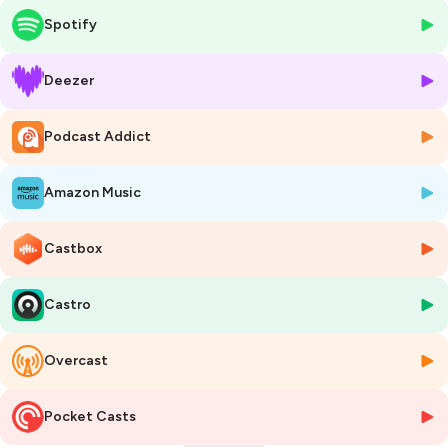
passions et de son histoire personnelle. Je me suis régalé et j’en suis
Spotify
sorti un peu plus riche qu’au début.
Je m’appelle Korben et vous écoutez paralleles
Deezer
Hébergé par Ausha. Visitez
ausha.co/politique-de-confidentialite
pour plus d'informations.
Podcast Addict
Amazon Music
Castbox
Castro
Overcast
Pocket Casts