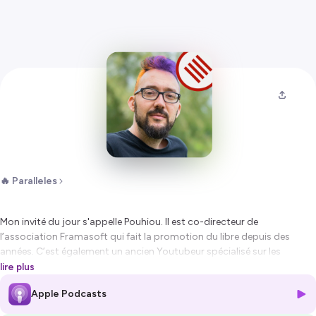
🔥 Paralleles
Mon invité du jour s'appelle Pouhiou. Il est co-directeur de
l’association Framasoft qui fait la promotion du libre depuis des
années. C’est également un ancien Youtubeur spécialisé sur les
questions de sexe, un auteur, un militant, un tricoteur et un cuistot
lire plus
émérite, mais également un ancien comédien.
Apple Podcasts
Pouhiou est quelqu’un de très simple avec un sens profond de la vie. Et
durant plus d’une heure et demie, nous avons échangé autour de ses