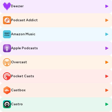
hypnose - Oser sa voix | Podcast on Spotify
Deezer
Benoît est une personne absolument passionnante, si vous souhaitez
découvrir son univers :
Podcast Addict
Le lien vers les accompagnements en hypnose :
Hypnoses-Humaniste
Amazon Music
– Une approche pour se retrouver soi même
Je vous souhaite de vous offrir le cocon qu'il vous faut pour optimiser
Apple Podcasts
votre écoute :)
----------
Overcast
🎁
Le cadeau offert
: Un Workbook sur la voix, et un coaching vocal
Pocket Casts
filmé pour installer les fondamentaux de ta voix :
💫 Les accompagnements
Castbox
🎤
Tu as des questions ?
Contacte moi directement, nous pourrons
échanger directement au téléphone :
Castro