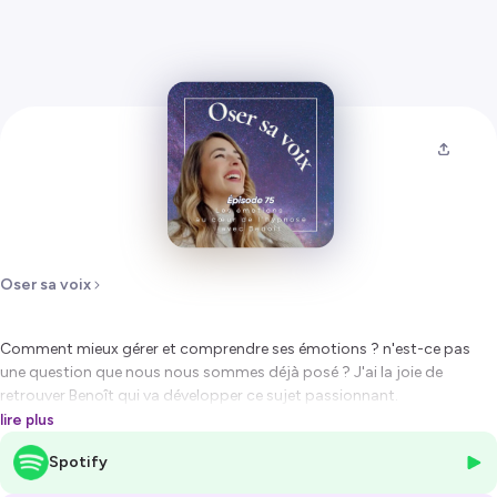
Oser sa voix
Comment mieux gérer et comprendre ses émotions ? n'est-ce pas
une question que nous nous sommes déjà posé ? J'ai la joie de
retrouver Benoît qui va développer ce sujet passionnant.
lire plus
D'ailleurs, vous pouvez également écouter le dernier épisode que l'on a
Spotify
enregistré ensemble sur le sujet du savoir-être en hypnose, le lien est
juste ici :
Episode 64 : Benoît pose un regard sur le savoir être en