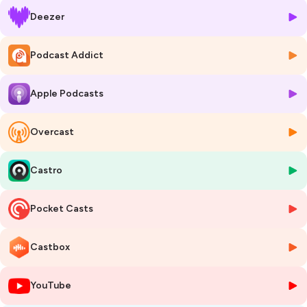
la valeur de notre contribution.
Deezer
Une invitation à transformer sa vision de l’entrepreneuriat et à se créer
un agenda spacieux pour permettre à chacun de ces archétypes de se
Podcast Addict
déployer et à notre entreprise de fleurir sans s’épuiser.
Apple Podcasts
POUR ALLER PLUS LOIN
Overcast
Les 10 facettes de l’entrepreneure sont celles que l’on explore en détail
dans mon Mastermind et que je vous apprends à INCARNER dans
votre vie et votre activité.
Castro
---
Pocket Casts
Mon programme ENTREPRENDRE DURABLEMENT revient du 20
novembre 2025 au 20 janvier 2026. Les inscriptions sont
Castbox
actuellement en cours.
C’est une mine d’or pour les (futurs) entrepreneurs qui souhaitent
concilier impact, prospérité économique et écologie personnelle. 🌱✨
YouTube
Découvrir le programme :