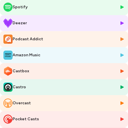
J’ai réappris à rêver il y a 5 ans.
Spotify
Je me suis remise en question. Je me suis réjouie. J’ai lutté. J’ai
souffert. Ça en valait la peine.
Aujourd’hui, ma vie est simple.
Deezer
J’imagine un rêve. Je le réalise.
Et toi, qu’attends-tu pour réaliser tes rêves ?
Podcast Addict
#reve #courage #sortirducadre
—
Rejoins-nous au séminaire Oser RÊVER pour Oser FAIRE, une journée
Amazon Music
pour assumer vos ambitions et passer à l’action.
Avec Marion Telinge, nous t'accompagnons à construire ta vision
professionnelle pour combiner tes désirs profonds et tes ambitions.
Castbox
Tu repars avec plus de clarté pour prendre des décisions et passer à
l’action.
Castro
Pour plus de détails, ça se passe par ici 👉
https://lafabriqueareve.fr/seminaire-oser-rever-pour-oser-faire/.
Overcast
Hébergé par Ausha. Visitez
ausha.co/politique-de-confidentialite
pour plus d'informations.
Pocket Casts