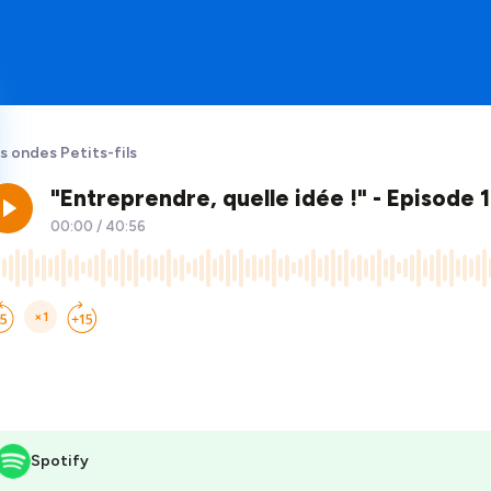
s ondes Petits-fils
Spotify