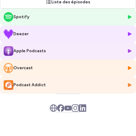
Liste des épisodes
la maladie.
Spotify
Pensé comme un fil d’accompagnement tout au long de l’année, le
podcast se décline en
12 épisodes mensuels
, chacun consacré à un
thème essentiel : le parcours de soin, les études supérieures, le retour
Deezer
au travail, la vie sociale et bien d’autres encore.
Dans chaque épisode de cette première saison,
Gina
,
Ginny
,
Bilal
et
Apple Podcasts
Yuri
livrent leur histoire, leurs doutes, leurs appréhensions, mais aussi
leurs ressources autour d’une thématique précise. Ils sont
Overcast
accompagnés d’une
animatrice
et d’un
intervenant professionnel
(psychologue, diététicienne, coach en activité physique adaptée…),
qui éclairent et complètent les témoignages.
Podcast Addict
Hébergé par Ausha. Visitez
ausha.co/politique-de-confidentialite
pour plus d'informations.