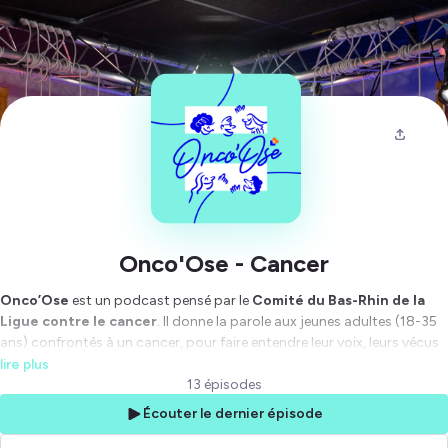
Onco'Ose - Cancer
Onco’Ose
est un podcast pensé par le
Comité du Bas-Rhin de la
Ligue contre le cancer
. Il donne la parole aux jeunes adultes (18-35
ans) confrontés à un cancer, pour faire entendre leur voix, leurs vécus
et leurs questionnements.
lire plus
13 épisodes
Contraction d’
Oncologie
et
d’oser en parler
, Onco’Ose répond à un
Écouter le dernier épisode
besoin longtemps ignoré : offrir un espace
sincère
,
bienveillant
et
informatif
sur les problématiques que rencontrent les jeunes face à