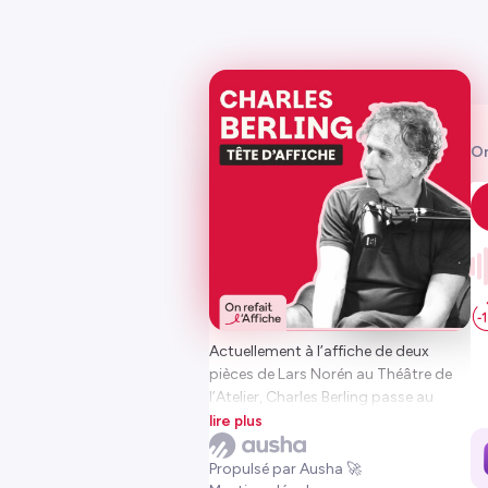
On
Actuellement à l’affiche de deux
pièces de Lars Norén au Théâtre de
l’Atelier, Charles Berling passe au
micro de Tête d’Affiche pour un
lire plus
échange foisonnant, vivant… et
franchement impossible à arrêter.
Propulsé par Ausha 🚀