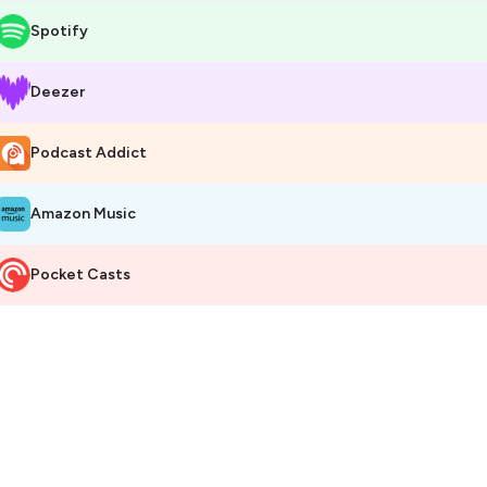
Spotify
Deezer
Podcast Addict
Amazon Music
Pocket Casts