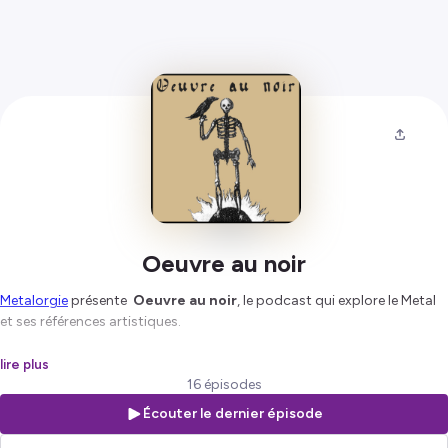
Oeuvre au noir
Metalorgie
présente
Oeuvre au noir
, le podcast qui explore le Metal
et ses références artistiques.
Hébergé par Ausha. Visitez
ausha.co/politique-de-confidentialite
lire plus
pour plus d'informations.
16 épisodes
Écouter le dernier épisode