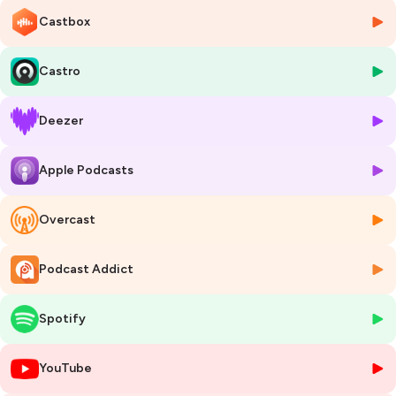
explique comment passer d’une automatisation “bricolée” à une
Castbox
approche plus fiable et maîtrisée : centralisation des scripts,
sécurisation des changements, tests, traçabilité et collaboration.
Castro
Un échange très concret pour comprendre comment industrialiser
progressivement l’automatisation réseau, sans chercher la perfection,
Deezer
mais en apportant rapidement de la valeur aux équipes.
🎧 Bonne écoute !
Apple Podcasts
Pour aller plus loin, contactez NXO
Overcast
Hébergé par Ausha. Visitez
ausha.co/politique-de-confidentialite
pour plus d'informations.
Podcast Addict
Spotify
YouTube