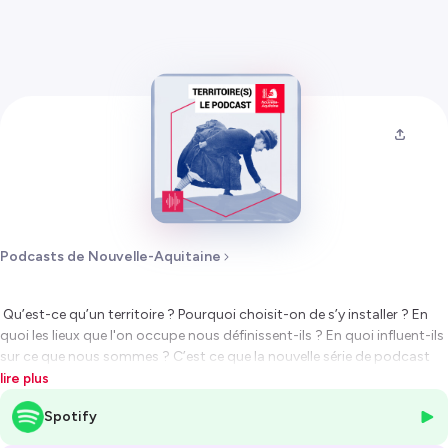
Podcasts de Nouvelle-Aquitaine
Qu’est-ce qu’un territoire ? Pourquoi choisit-on de s’y installer ? En
quoi les lieux que l'on occupe nous définissent-ils ? En quoi influent-ils
sur ce que nous sommes ? C’est ce que la nouvelle série de podcast
"Territoire(s)" initiée par la Région Nouvelle-Aquitaine, propose
lire plus
d’explorer.
Spotify
A travers 13 épisodes, dans chaque département de Nouvelle-
Aquitaine, mais aussi en Béarn et au Pays basque, l’équipe de