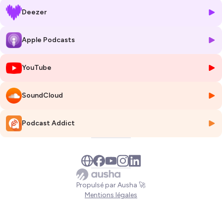
Podcastine a organisé la rencontre de 2 néo-aquitains. L’un d’eux y a
Deezer
toujours vécu, le deuxième y est arrivé plus récemment.
L’occasion de les faire dialoguer sur la vision qu’ils portent sur la
région la plus vaste de France et sur les liens étroits entre identité et
Apple Podcasts
territoires. Pour ce onzième épisode, direction la Corrèze, à la
rencontre de Martine et Pierre.
YouTube
Hébergé par Ausha. Visitez
ausha.co/politique-de-confidentialite
pour plus d'informations.
SoundCloud
Podcast Addict
Propulsé par Ausha 🚀
Mentions légales