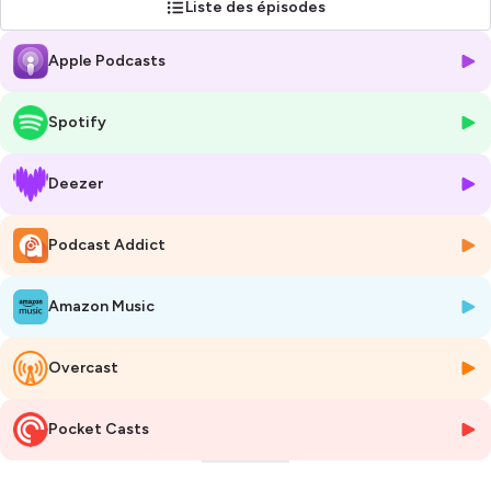
Liste des épisodes
***
☯️ Océane Onoratini
Apple Podcasts
Créatrice de l’approche
Soma Relationnelle du Trauma
™
Thérapeute : Corps • Système nerveux • Trauma
➡
www.lecorpslaclef.com
Spotify
➡
www.instagram.com/oceane.onoratini
➡
https://www.youtube.com/@oceanelecorpslaclef
Deezer
Formatrice de professionnel•les en
Soma Relationnelle du Trauma™
& en Yoga Somatique
Podcast Addict
Autrice de :
▶️ « Le pouvoir du yoga somatique » éditions Marabout
Amazon Music
▶️ « Ecoute tes besoins laisse parler ton cœur » éditions Marabout
***
Overcast
💛 Jeremy Guillaume 🌊
Créateur de la méthode Origine
Pocket Casts
Rééquilibrage émotionnel de ses perceptions
➡
www.jeremyguillaume.fr/
➡
www.instagram.com/jeremyguillaume/