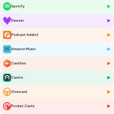
(Ulmer 2024).
Spotify
📖Marc est aussi l'auteur d'
En finir avec les idées fausses sur le
monde Vivant
(Éditions de l'atelier 2024).
Deezer
🃏BSG a créé
TerrAnimalia
, un jeu de société sur la biodiversité.
Podcast Addict
_______
🤝🏻PARTAGER NOS CONTENUS
Amazon Music
Nous avons besoin d'
étoiles et surtout d'avis
sur Apple podcast et
Spotify. Tu peux aussi partager notre lien :
https://baleinesousgravillon.com/liens-2
. Merci !
Castbox
💪NOUS SOUTENIR
Castro
Notre travail est bénévole, gratuit et sans pub.
Tu peux faire un
don sur
Helloasso
, sur
Tipeee
ou
adhérer
à l’asso BSG.
Overcast
📞TRAVAILLER ENSEMBLE
Conférence, animation, workshop, stage, collab ou synergie ?
contact@baleinesousgravillon.com
Pocket Casts
______