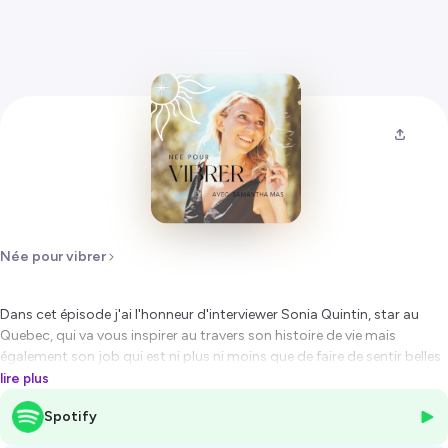
Née pour vibrer
Dans cet épisode j'ai l'honneur d'interviewer Sonia Quintin, star au
Quebec, qui va vous inspirer au travers son histoire de vie mais
également son job qui est ni plus ni moins que de faire de sentir belles
les femmes de plus de 35 ans.
lire plus
Une rupture après 20 ans de mariage, un parcours sportif
Spotify
impressionnant, une télé-réalité, passage à la radio et une entreprise
florissante, Sonia va vous mettre des étoiles dans les yeux! C'est parti!