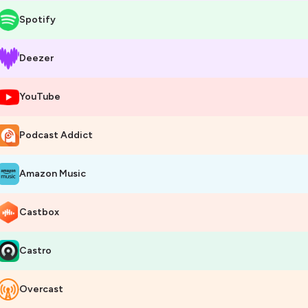
Spotify
Deezer
YouTube
Podcast Addict
Amazon Music
Castbox
Castro
Overcast