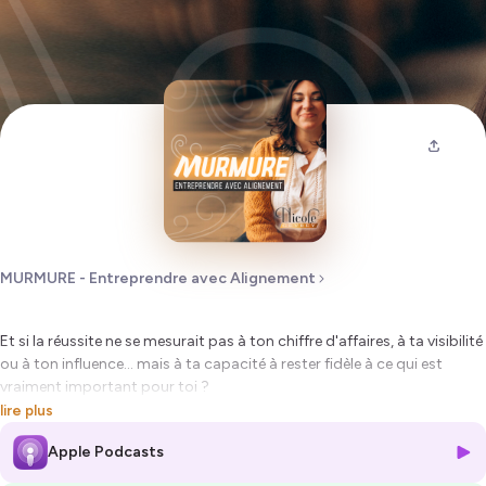
MURMURE - Entreprendre avec Alignement
Et si la réussite ne se mesurait pas à ton chiffre d'affaires, à ta visibilité
ou à ton influence... mais à ta capacité à rester fidèle à ce qui est
vraiment important pour toi ?
lire plus
Dans cet épisode, je t’invite à redéfinir ta propre forme de croissance.
Apple Podcasts
Celle qui t’aligne, qui te nourrit, qui t’ouvre de l’espace au lieu de
t’enfermer.