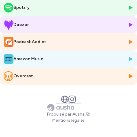
Spotify
🌿 On parle de :
Ces moments où tu avances sans savoir pourquoi ça ne vibre
plus
Deezer
L’impact du jugement intérieur sur ton rapport à la réussite
Ton axe : ce fil rouge qui te guide, même quand tout change
Podcast Addict
autour
Les différentes formes de croissance possibles (et toutes
légitimes)
Amazon Music
Comment repérer ce que tu poursuis
vraiment
, derrière ce que
tu crois vouloir
Overcast
Un épisode pour te rappeler que ta façon de réussir peut – et doit – te
ressembler.
✨ Mentionnée dans l’épisode :
ma mini-formation gratuite
"Entreprendre avec alignement"
,
Propulsé par Ausha 🚀
disponible directement ici :
https://nicole-
Mentions légales
gevrey.systeme.io/inscription-miniformation
ou sur
nicolegevrey.fr
.