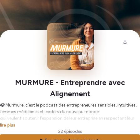
MURMURE - Entreprendre avec
Alignement
🎧 Murmure, c’est le podcast des entrepreneures sensibles, intuitives,
femmes médecines et leaders du nouveau monde
qui veulent soutenir l’expansion de leur entreprise en respectant leur
vision holistique et en suivant leur guidance intérieure.
lire plus
22 épisodes
Murmure vient te rappeler comment tes murmures intérieurs te