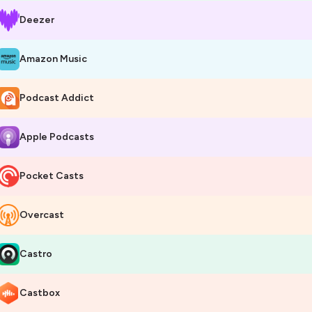
Deezer
Amazon Music
Podcast Addict
Apple Podcasts
Pocket Casts
Overcast
Castro
Castbox