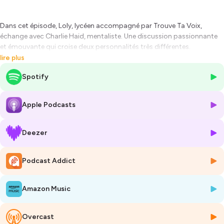
Dans cet épisode, Loly, lycéen accompagné par Trouve Ta Voix,
échange avec Charlie Haid, mentaliste. Une discussion passionnante
et émouvante qui croise deux personnalités très différentes.
lire plus
Hébergé par Ausha. Visitez
ausha.co/politique-de-confidentialite
Spotify
pour plus d'informations.
Apple Podcasts
Deezer
Podcast Addict
Amazon Music
Overcast