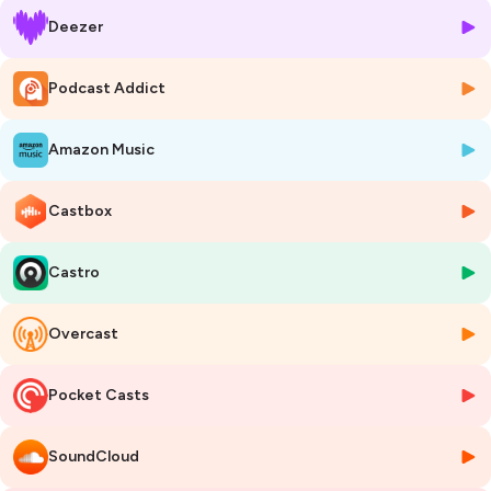
parisien ?
Deezer
🎧
Mon Podcast Immo, le podcast immobilier à écouter sans
modération.
Podcast Addict
📍 Animé par
Ariane Artinian
et les journalistes de
MySweetImmo
.
🎙️ Produit par le Studio
MySweetImmo
.
Amazon Music
🦋
Vous voulez vous aussi votre podcast immo ? Contactez-nous
:
hello@mysweetimmo.com
Castbox
Hébergé par Ausha. Visitez
ausha.co/politique-de-confidentialite
pour plus d'informations.
Castro
Overcast
Pocket Casts
SoundCloud