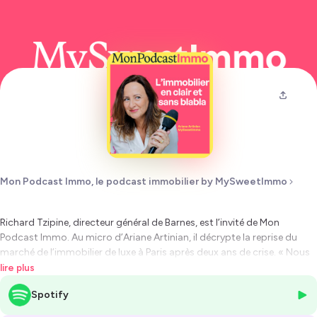
Mon Podcast Immo, le podcast immobilier by MySweetImmo
Richard Tzipine, directeur général de Barnes, est l’invité de Mon
Podcast Immo. Au micro d’Ariane Artinian, il décrypte la reprise du
marché de l’immobilier de luxe à Paris après deux ans de crise.
« Nous
avons vécu la plus longue crise immobilière depuis 30 ans »,
explique-
lire plus
t-il, évoquant la flambée des taux et le gel des ventes. Mais depuis
Spotify
octobre, le marché repart nettement. Quels sont les arrondissements
qui s’en sortent le mieux ? Qui sont les nouveaux acheteurs du luxe