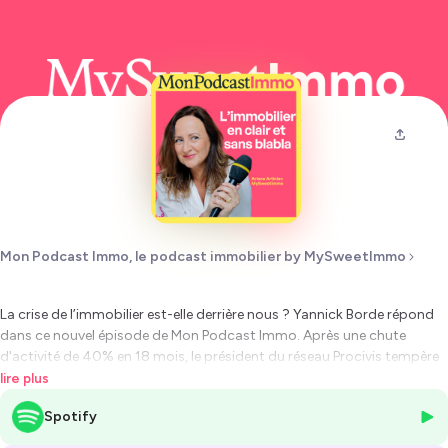
Mon Podcast Immo, le podcast immobilier by MySweetImmo
La crise de l’immobilier est-elle derrière nous ? Yannick Borde répond
dans ce nouvel épisode de Mon Podcast Immo. Après une chute
d'activité de 40% en 18 mois, le président du réseau Procivis tempère
les attentes d’une reprise rapide.
« La baisse a été brutale, mais la
lire plus
reprise sera plus lente, plus progressive",
explique t-il au micro d'Ariane
Spotify
Artinian. Bien que les taux d’intérêt montrent enfin des signes de
détente, le marché reste bloqué, notamment dans le neuf où les