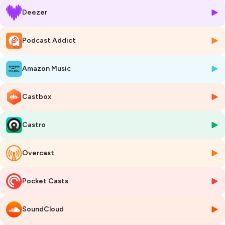
projets peinent à émerger face à un manque d’offres criant. Le retour
Deezer
à l’équilibre prendra du temps, et nécessitera, selon lui, des
ajustements dans le financement des ménages, comme la
pérennisation du Prêt à Taux Zéro. Yannick Borde se veut néanmoins
Podcast Addict
rassurant : le désir de propriété reste intact en France, surtout chez les
jeunes familles. Mais pour éviter que le marché ne s’enlise, il appelle les
Amazon Music
banques et les politiques à accompagner cette reprise en soutenant
les capacités d'achat des ménages.
Castbox
Hébergé par Ausha. Visitez
ausha.co/politique-de-confidentialite
Castro
pour plus d'informations.
Overcast
Pocket Casts
SoundCloud