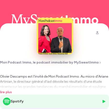
Mon Podcast Immo, le podcast immobilier by MySweetImmo
Olivier Descamps est l'invité de Mon Podcast Immo. Au micro d'Ariane
Artinian, le directeur général d'iad dévoile les résultats d'une étude
récente sur les grandes tendances du marché immobilier et souligne
l'intérêt soutenu des Français pour l'immobilier, malgré les obstacles
lire plus
liés à l'accès restreint au crédit. "Aujourd'hui, 83% des Français ont un
Spotify
projet immobilier, et 30% d'entre eux dans les 6 mois. L'appétence est
là, mais elle est freinée par les taux et surtout par l'accès au crédit,