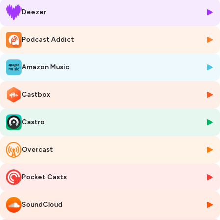
notamment pour les primo-accédants.", explique t-il.
Deezer
Hébergé par Ausha. Visitez
ausha.co/politique-de-confidentialite
pour plus d'informations.
Podcast Addict
Amazon Music
Castbox
Castro
Overcast
Pocket Casts
SoundCloud