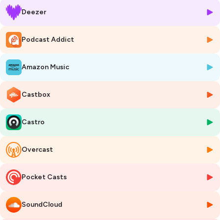
Deezer
Podcast Addict
Amazon Music
Castbox
Castro
Overcast
Pocket Casts
SoundCloud