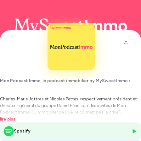
Mon Podcast Immo, le podcast immobilier by MySweetImmo
Charles-Marie Jottras et Nicolas Pettex, respectivement président et
directeur général du groupe Daniel Féau sont les invités de Mon
Podcast Immo. "L'immobilier de luxe ne connait pas la crise",
expliquent-ils au micro d'Ariane Artinian.
lire plus
Spotify
Hébergé par Ausha. Visitez
ausha.co/politique-de-confidentialite
pour plus d'informations.