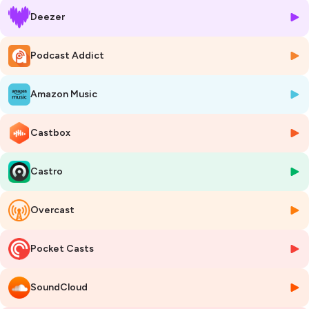
sans mandats, il n’y a pas de business. »
Deezer
🎧
Mon Podcast Immo, le podcast immobilier à écouter sans
modération.
Podcast Addict
📍 Animé par
Ariane Artinian
et les journalistes de
MySweetImmo
.
🎙️ Produit par le Studio
MySweetImmo
.
Amazon Music
🦋
Vous voulez vous aussi votre podcast immo ? Contactez-nous
:
hello@mysweetimmo.com
Castbox
Hébergé par Ausha. Visitez
ausha.co/politique-de-confidentialite
pour plus d'informations.
Castro
Overcast
Pocket Casts
SoundCloud