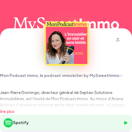
Mon Podcast Immo, le podcast immobilier by MySweetImmo
Jean-Pierre Domingo, directeur général de Septeo Solutions
Immobilières, est l’invité de
Mon Podcast Immo.
Au micro d'Ariane
Artinian, il dresse un constat après deux années de crise :
« Les prix
restent trop élevés, la confiance des Français est fragilisée, et la reprise
lire plus
du marché sera lente. » Sa priorité pour soutenir
les 19 000 agents
Spotify
immobiliers équipés par Septeo ?
« Nous développons des outils
innovants pour aider les professionnels à décrocher des mandats, car