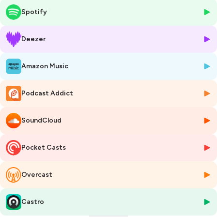
🎙️ Dans ce nouvel épisode de
Métro, Boulot, Finito
, on part à la
Spotify
conquête d’un outil pour vous aider à rester en vigilance et prévenir
l’épuisement.
Deezer
🕰 CHAPITRES
Amazon Music
01:44 - #1 Comprendre comment fonctionne notre énergie
03:15 - #2 Les différents types d’activités
04:42 - #3 Ce qu’on entend par « activité »
Podcast Addict
07:46 - #4 Le vase d’énergie comme outil pour prévenir l’épuisement
Bonne écoute 🎧
SoundCloud
Post-production : Christopher Bouts (M.I.R.E 2.0)
Pocket Casts
🤓 POUR ALLER PLUS LOIN :
Overcast
L'épisode #04 sur les différents épuisements pro :
https://smartlink.ausha.co/metro-boulot-finito/burn-out-bore-out-
et-brown-out-10-minutes-pour-les-comprendre
Castro