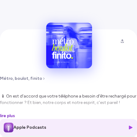
Métro, boulot, finito
📱 On est d’accord que votre téléphone a besoin d’être rechargé pour
fonctionner ? Et bien, notre corps et notre esprit, c’est pareil !
On a tendance à oublier que chaque action, chaque décision, chaque
lire plus
interaction consomme notre énergie. Et quand le niveau de batterie
Apple Podcasts
est bas, l’épuisement n’est pas loin…