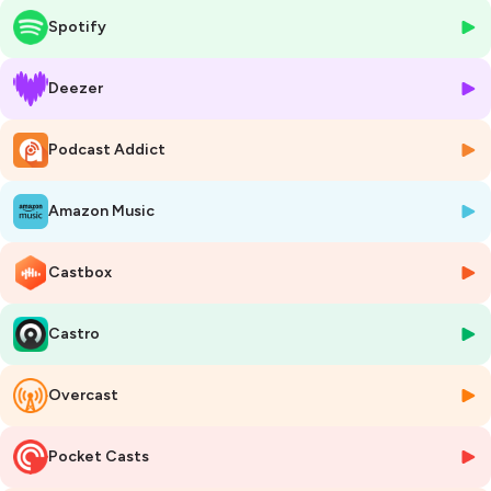
Spotify
Dans cette 3e saison de
Même pas Mort !
, allez à la rencontre de Jorge,
Adolpha, Moulay, Madeleine et Jean-Gilbert. Âgés de 64 à 83 ans, ils
ont tous fait face à de grandes difficultés, mais les galères ne sont
Deezer
pas leur unique point commun. Pour nous ils se confient sur leurs
forces, leurs talents et sur les petits bonheurs de tous les jours qui
Podcast Addict
mettent du baume au cœur.
Depuis 1946,
les Petits Frères des Pauvres
sont aux côtés des
Amazon Music
personnes âgées en situation d’isolement, prioritairement les plus
démunies.
Castbox
Ecriture, enregistrement : Fiona Ipert
Réalisation : Lucile Aussel
Castro
Musique : Audiotactic
Illustration : Emmanuelle Pioli
Overcast
Hébergé par Ausha. Visitez
ausha.co/politique-de-confidentialite
pour plus d'informations.
Pocket Casts