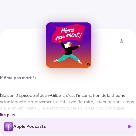
Même pas mort !
[Saison 3 Episode 5] Jean-Gilbert, c’est l’incarnation de la théorie
selon laquelle le mouvement, c’est la vie. Retraité, il occupe son temps
à aller et venir dans Lille, en fonction des sollicitations. Son super-
pouvoir : le bricolage. Son fidèle destrier : son vélo, qu’il pleuve, qu’il
lire plus
vente ou qu’il neige.
Apple Podcasts
Avec la participation du philosophe Guillaume Le Blanc.