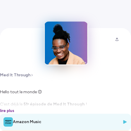
Med It Through
Hello tout le monde 😊
C’est déjà le
51ᵉ épisode de Med It Through
!
lire plus
Et aujourd’hui, nous recevons
Olivier Dosseh
, cardiologue et
Amazon Music
fondateur de
HomeDoc
, une solution pensée pour répondre à une
problématique bien connue… Mais encore trop peu résolue : le