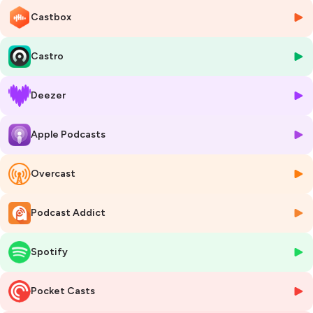
logement des internes en médecine.
Castbox
De patient à soignant
Castro
Fils d’un père médecin, Olivier grandit avec la médecine et développe
très tôt une fascination pour le soin. Mais son parcours prend un
Deezer
tournant inattendu : enfant, il tombe gravement malade.
Hospitalisations à répétition, déscolarisation, incertitudes…
Apple Podcasts
Cette épreuve devient un point de bascule.
En guérissant, il renforce profondément son estime de lui et consolide
une conviction : la médecine n’est pas seulement un héritage familial,
Overcast
c’est aussi une vocation : celle de soigner à son tour.
Podcast Addict
HomeDoc, une solution pour les internes
Entrepreneur dans l’âme, créatif, avec un besoin constant de bâtir et
d’innover, Olivier ne pouvait pas rester indifférent à un problème qu’il a
Spotify
lui-même rencontré :
👉 trouver un logement quand on est interne.
Pocket Casts
Des besoins de 6 mois ; un statut mal compris ; des propriétaires