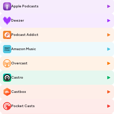
embarque au
Festival Numérique en Lumière
, organisé par
Apple Podcasts
l’association
Point de Mir
sous l’impulsion de
Bela Loto
en
novembre 2025.
Deezer
Deux jours de projections, de débats et de témoignages pour mettre
en lumière ce que l'on préfère ignorer.
Podcast Addict
🎯 Pour les directions marketing, communication, RSE et les
dirigeants, le numérique responsable n’est plus une option.
Amazon Music
C’est un
devoir stratégique, éthique et politique
, car
comment
continuer à faire du marketing sans regarder l’envers du décor
numérique ?
Overcast
👉 Un épisode pour comprendre, ressentir, questionner… et surtout
Castro
agir autrement
.
Écoutez et ouvrez les yeux !
Castbox
Liens des films/documentaires ou des bandes annonces :
Court métrage Family Dinner
https://www.youtube.com/watch?
v=MWcZjvLIVfw
Pocket Casts
Behind the screens réalisée par Faiphone et Waterbear de 2023