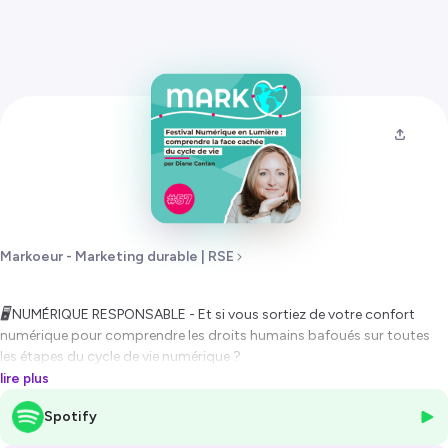
Markoeur - Marketing durable | RSE
🖥️ NUMÉRIQUE RESPONSABLE - Et si vous sortiez de votre confort
numérique pour comprendre les droits humains bafoués sur toutes
les étapes du cycle de vie numérique ?
lire plus
Un sujet à aborder nécessaire, dérangeant, incontournable…
Spotify
Dans ce 57ème épisode de
Markoeur
, - le podcast du marketing
durable, de la communication responsable et de la RSE - je vous