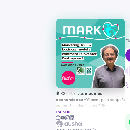
Ma
🌍 RSE Et si vos
modèles
économiques
n’étaient plus adaptés
aux limites planétaires ? 🌍
Dans ce 47ème épisode de Markoeur
lire plus
- le podcast du marketing durable,
de la communication responsable et