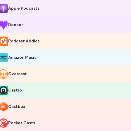
Apple Podcasts
Deezer
Podcast Addict
Amazon Music
Overcast
Castro
Castbox
Pocket Casts