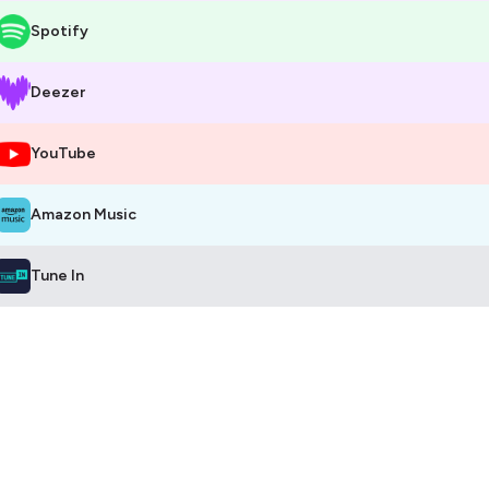
Spotify
Deezer
YouTube
Amazon Music
Tune In