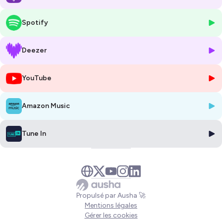
Quel intérêt peut représenter le monde de l’influence pour un sportif
de haut niveau ?
Spotify
De quelle manière la visibilité offerte par les réseaux sociaux peut-elle
venir compléter le quotidien souvent difficile des sportifs
professionnels ?
Deezer
Comment évolue le rapport de l’athlète à ses supporters lorsqu’il
devient influenceur ?
YouTube
En toute humilité, c’est aussi avec son énergie communicative que
Matthias
est donc venu nous parler de ses efficaces routines healthy,
de sa préparation aux J.O. 2024, de ses collaborations les plus
Amazon Music
réussies, mais surtout de son habile capacité à jongler au quotidien
entre vie pro et vie perso.
Tune In
-------------------------------------------
Pour ne manquer aucun épisode du podcast
Marketing&Influence
,
c'est facile :
👉 Abonnez-vous sur votre plateforme d'écoute préférée :
Apple Podcasts
-
Spotify
-
Amazon Music
ou
Deezer
👍 et/ou inscrivez-vous à la
newsletter Marketing&Influence
Propulsé par Ausha 🚀
⭐ Si l'épisode vous a plu, laisser un avis sur
Apple Podcasts
et/ou
Mentions légales
Spotify
✏️
Gérer les cookies