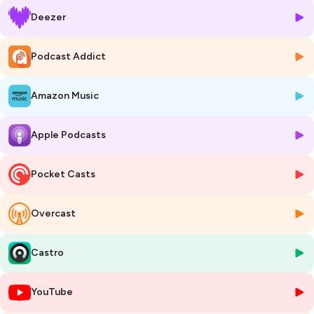
grande échelle
dans un contexte de croissance externe. Il explique
Deezer
comment son équipe, composée de trois squads, relève les défis de
l'intégration des sites
lors des acquisitions, en mettant l'accent sur
la
mesure
et la cohérence des données. Grâce à une
customisation
Podcast Addict
poussée de WordPress
, ils bénéficient d'une grande
autonomie
et
agilité
pour optimiser leurs sites, tout en travaillant en étroite
Amazon Music
collaboration avec une
agence SEO
pour gérer les enjeux de
contenu
, de
mots-clés stratégiques
et de
dark traffic
.
Cédric aborde également les
projets data et IA
mis en place avec le
Apple Podcasts
soutien de leurs
fonds d'investissement
, ainsi que l'importance des
connecteurs
et du
tracking serveur side
pour améliorer
l'attribution. Enfin, il souligne la nécessité d'un
alignement
entre les
Pocket Casts
équipes marketing et sales afin d'optimiser la
prédictabilité
et la
performance globale de l'entreprise.
Overcast
Hébergé par Ausha. Visitez
ausha.co/politique-de-confidentialite
pour plus d'informations.
Castro
YouTube