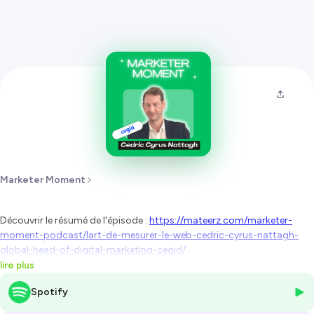
Marketer Moment
Découvrir le résumé de l'épisode :
https://mateerz.com/marketer-
moment-podcast/lart-de-mesurer-le-web-cedric-cyrus-nattagh-
global-head-of-digital-marketing-cegid/
Pour collaborer avec Mateerz :
https://mateerz.com
lire plus
---
Spotify
Dans cet épisode, Cédric Cyrus Nattagh, Head of Website Marketing
chez
Cegid
, nous partage les coulisses de la
gestion de sites web à