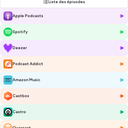
Liste des épisodes
Mäli Mäli, c'est le podcast qui nous aide à comprendre le charivari de
nos vies. J'ai lancé ce podcast il y a plusieurs années. Je l'ai arrêté en
Apple Podcasts
2023. Je reviens avec un nouveau format.
Si c'est la première fois que tu m'écoutes, bienvenue ! Si tu fais partie
des anciens, merci d'être encore là.
Spotify
Hébergé par Ausha. Visitez
ausha.co/politique-de-confidentialite
pour plus d'informations.
Deezer
Podcast Addict
Amazon Music
Castbox
Castro
Overcast