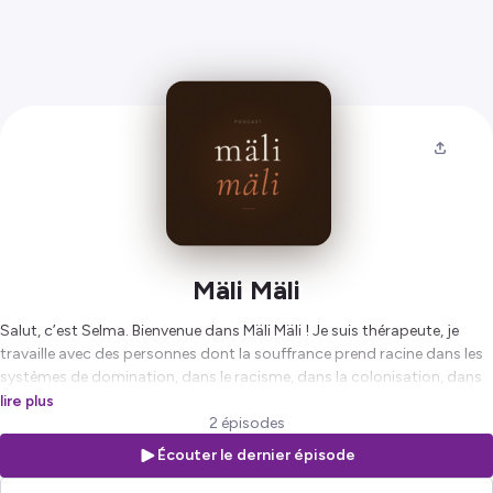
Mäli Mäli
Salut, c’est Selma. Bienvenue dans Mäli Mäli ! Je suis thérapeute, je
travaille avec des personnes dont la souffrance prend racine dans les
systèmes de domination, dans le racisme, dans la colonisation, dans
ce que leurs familles ont traversé. Ce que tu vis a une histoire. Une
lire plus
histoire sociale et politique.
2 épisodes
Si t'as déjà eu l'impression que ta colère était trop grande, ta fatigue
Écouter le dernier épisode
trop lourde, ton malaise trop difficile à expliquer, ce podcast est pour
toi.