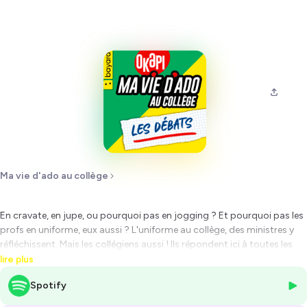
Ma vie d'ado au collège
En cravate, en jupe, ou pourquoi pas en jogging ? Et pourquoi pas les
profs en uniforme, eux aussi ? L'uniforme au collège, des ministres y
réfléchissent. Mais les collégiens aussi ! Ils répondent ici à toutes les
questions que vous pouvez vous poser sur l'utilité d'avoir un uniforme
lire plus
en classe.
Spotify
Dans Ma vie d’ado “Les débats au collège”, des collégiens débattent
entre eux de leur vie, au collège…