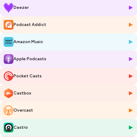
Un épisode réalisé par les élèves du collège Evariste Galois à Bourg-La-
Deezer
Reine (92)
Ce podcast est préparé et animé par le magazine Okapi (Bayard
Jeunesse).
Podcast Addict
Voix : Julie Pialot / E.Viau. Conception, réalisation, mixage : Emmanuel
Viau. Musique : Fixxions.
Amazon Music
Production : Emmanuel Viau.
Un podcast de Bayard Jeunesse 2024- Droits réservés.
Apple Podcasts
Hébergé par Ausha. Visitez
ausha.co/politique-de-confidentialite
pour plus d'informations.
Pocket Casts
Castbox
Overcast
Castro