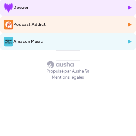
https://www.reseau-salariat.info/
Deezer
https://www.emmaus-lescar-pau.net/
Hébergé par Ausha. Visitez
ausha.co/politique-de-confidentialite
Podcast Addict
pour plus d'informations.
Amazon Music
Propulsé par Ausha 🚀
Mentions légales