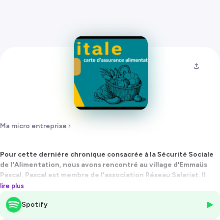
Ma micro entreprise
Pour cette dernière chronique consacrée à la Sécurité Sociale
de l'Alimentation, nous avons rencontré au village d'Emmaüs
Pascal. Pascal est membre de l'association Réseau Salariat. Il
nous explique que d'autres sécurités sociales pourraient être
lire plus
instituées comme celle de la culture, de l'eau etc.
Spotify
Belle écoute à vous 🎤💚🌳