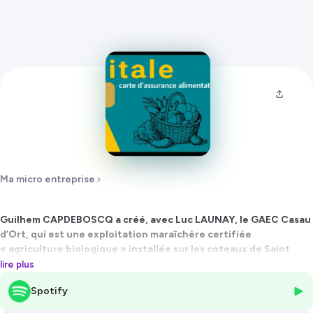
Ma micro entreprise
Guilhem CAPDEBOSCQ a créé, avec Luc LAUNAY, le GAEC Casau
d’Ort, qui est une exploitation maraîchère certifiée
« agriculture biologique » installée sur les coteaux de Saint
Faust.
lire plus
Il nous explique pourquoi, il a quitté l’aéronautique pour un
Spotify
retour à la terre.
bonne écoute 🌳💚🎤🌻🐝🎶