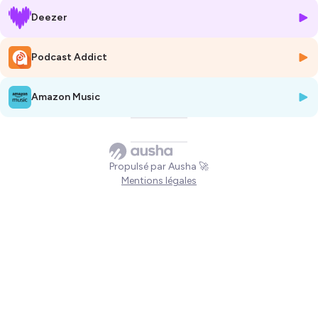
si vous voulez apporter votre aide à la SSA, voilà un lien :
Deezer
https://fr.liberapay.com/Securite-sociale-alimentation/donate
et des bons légumes bio
https://www.casaudort.fr/
Podcast Addict
en savoir plus sur la SSA
https://securite-sociale-alimentation.org/initiative/collectif-ssa-
Amazon Music
bearn/
Hébergé par Ausha. Visitez
ausha.co/politique-de-confidentialite
pour plus d'informations.
Propulsé par Ausha 🚀
Mentions légales