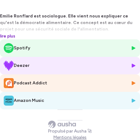
Emilie Ronflard est sociologue. Elle vient nous expliquer ce
qu'est la démocratie alimentaire. Ce concept est au cœur du
projet pour une sécurité sociale de l'alimentation.
Bonne écoute 🌳🎤🐝🌻💚
lire plus
Spotify
Hébergé par Ausha. Visitez
ausha.co/politique-de-confidentialite
pour plus d'informations.
Deezer
Podcast Addict
Amazon Music
Propulsé par Ausha 🚀
Mentions légales