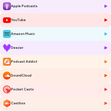
préoccupante méconnaissance de la fertilité !
Apple Podcasts
YouTube
Amazon Music
Deezer
Hébergé par Ausha. Visitez
ausha.co/politique-de-confidentialite
pour plus d'informations.
Podcast Addict
SoundCloud
Pocket Casts
Castbox