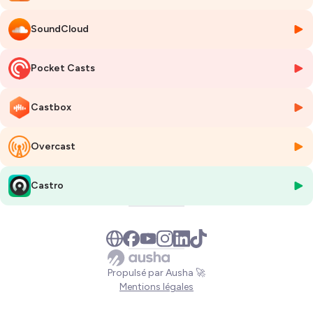
sur un corps sain.
SoundCloud
Dans cet épisode, Marion revient sur son histoire et nous livre les
raisons de son combat.
Pocket Casts
Après avoir publié en 2014
La pilule est amer
chez Stock, elle sort une
bande dessinée avec Binet chez Dargaud,
Marion
. Elle veut informer la
société, éviter aux femmes l’accident qu’elle a vécu et faire changer les
Castbox
mentalités.
Overcast
Au nom de quoi faudrait-il taire ces drames ?
Pourquoi les féministes ne reconnaissent-elles pas qu’elles se sont
trompées ?
Castro
Comment est-il possible que toutes les femmes ne se révoltent pas
contre cette injustice ?
Marion est une femme d’un courage immense, j’ai été bouleversée de
la rencontrer.
Elle m’a émue jusqu’aux larmes.
Son histoire aurait pu être la
Propulsé par Ausha 🚀
mienne, la vôtre.
Mentions légales
De mon côté, je dénonce depuis mon adolescence les discours qui