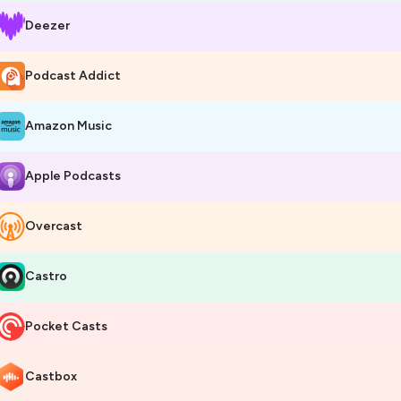
Deezer
Podcast Addict
Amazon Music
Apple Podcasts
Overcast
Castro
Pocket Casts
Castbox