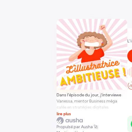
L'
Dans l'épisode du jour, j'interviewe
Vanessa, mentor Business méga
calée en stratégies digitales.
Il y a deux ans, elle a lancé son
lire plus
entreprise à côté de son job salarié à
temps plein alors qu’elle est maman
Propulsé par Ausha 🚀