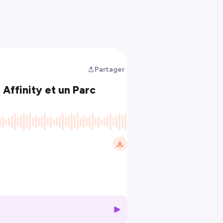
Partager