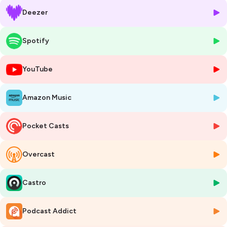
grand “P” et palette peu harmonisée, le résultat interroge.
Deezer
Ferrari :
On revient sur la première Ferrari 100 % électrique, dessinée avec
Spotify
LoveFrom, le studio de Jony Ive et Marc Newson. Après avoir parlé de
l’habitacle dans un précédent épisode, on s’arrête ici sur l’extérieur :
YouTube
proportions dictées par les contraintes de la batterie, silhouette plus
haute, lecture plus familiale que sportive, réception très partagée. Un
objet qui semble moins pensé comme une Ferrari iconique que
Amazon Music
comme un jalon stratégique dans l’évolution de la marque.
Les produits de stars :
Pocket Casts
Boissons énergisantes, kombucha, chips… les créateurs de contenu se
lancent de plus en plus dans l’agroalimentaire. On regarde ce que
Overcast
racontent ces lancements, leurs vidéos making-of et leurs
positionnements. Entre opportunisme marketing, storytelling très
balisé et exécutions inégales, on s’interroge sur cette manière de
Castro
transformer une audience en marque de grande consommation.
Roland-Garros :
Podcast Addict
L’affiche 2026 de Roland-Garros, signée JR, divise fortement autour