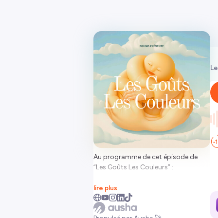
Le
Au programme de cet épisode de
“Les Goûts Les Couleurs” :
Ploërmel :
lire plus
La ville bretonne dévoile un nouveau
logo… qui ne fait pas l’unanimité.