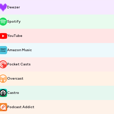
Deezer
Spotify
YouTube
Amazon Music
Pocket Casts
Overcast
Castro
Podcast Addict